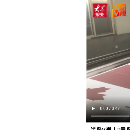
半岛V视｜“青