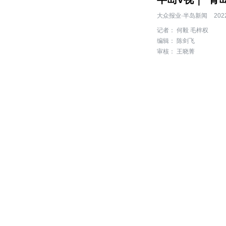
大众报业·半岛新闻
202
记者： 何毅 毛梓权
编辑： 陈剑飞